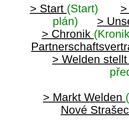
> Start
(Start)
>
plán)
> Uns
> Chronik
(Kroni
Partnerschaftsvert
> Welden stellt
pře
> Markt Welden
Nové Straše